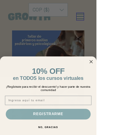
COP ($)
10% OFF
en TODOS los cursos virtuales
¡Regístrate para recibir el descuento! y hacer parte de nuestra
comunidad
Email
REGISTRARME
Primeros Auxilios
NO, GRACIAS