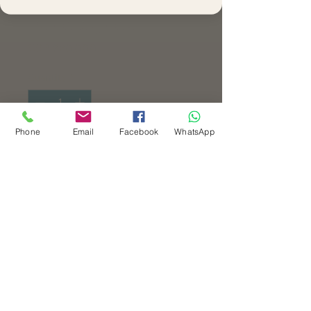
Pediátricos y
Psicológicos
Price
COP 360,000
Quantity
*
Phone
Email
Facebook
WhatsApp
Add to Cart
Buy Now
El Curso de Primeros Auxilios
Pediátricos y Psicológicos es un
espacio de formación diseñado
para familias, cuidadores,
profesionales de la salud y
profesionales de la educación que
desean adquirir conocimientos