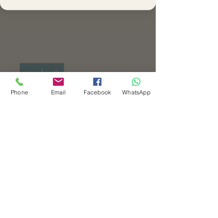
Pediátricos y
Psicológicos
Price
COP 400,000
Quantity
*
Phone
Email
Facebook
WhatsApp
Add to Cart
Buy Now
El Curso de Primeros Auxilios
Pediátricos y Psicológicos es un
espacio de formación diseñado
para familias, cuidadores,
profesionales de la salud y
profesionales de la educación que
desean adquirir conocimientos