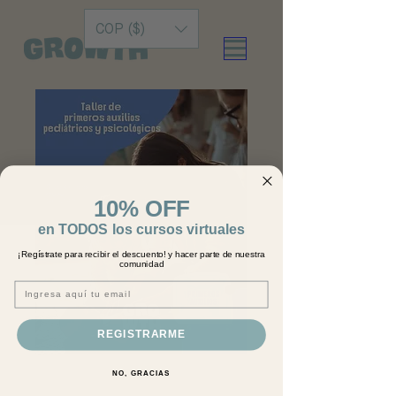
COP ($)
10% OFF
en TODOS los cursos virtuales
¡Regístrate para recibir el descuento! y hacer parte de nuestra
comunidad
Email
REGISTRARME
Primeros Auxilios
NO, GRACIAS