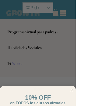
COP ($)
Programa virtual para padres -
Habilidades Sociales
14
Weeks
14 Weeks
About
10% OFF
En Growth, adoptamos un
en TODOS los cursos virtuales
enfoque dinámico y lúdico para