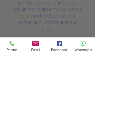
pierdas esta oportunidad de
adquirir conocimientos valiosos y
herramientas efectivas para
potenciar el potencial de tus
hijos.
Enroll Now
Phone
Email
Facebook
WhatsApp
Instructors
Elisa Peláez
Price
COP 90,000