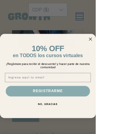
COP ($)
10% OFF
en TODOS los cursos virtuales
¡Regístrate para recibir el descuento! y hacer parte de nuestra
comunidad
Email
Camp Beat Lab
REGISTRARME
Price
COP 1,890,000
NO, GRACIAS
Quantity
*