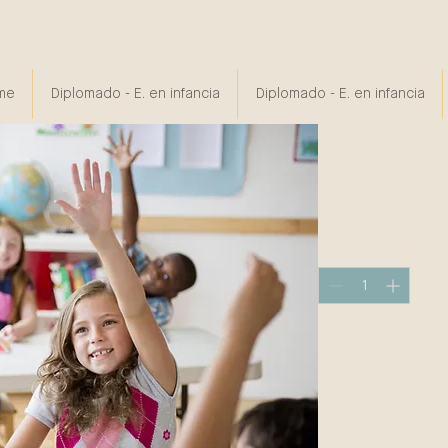
me
Diplomado - E. en infancia
Diplomado - E. en infancia
Masterclas
Capacidade
Price
COP 90,000
Quantity
*