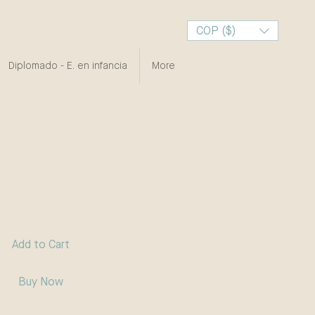
COP ($)
Diplomado - E. en infancia
More
Log In
s en Altas
s Intelectuales
Add to Cart
Buy Now