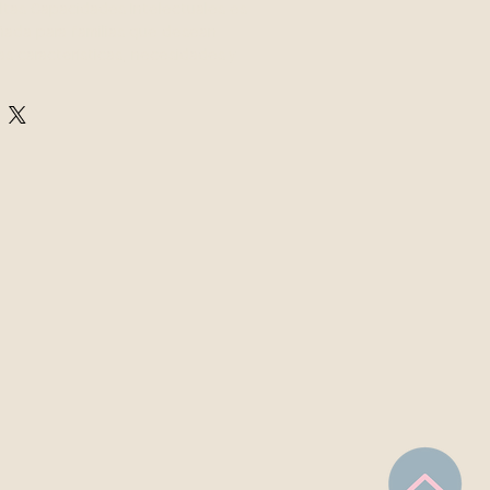
Altas Capacidades Intelectuales es
ñada para familias que desean
s características, necesidades y
 y niñas con altas capacidades.
ato práctico y accesible,
eptos fundamentales sobre la
ferentes tipos de inteligencia, los
ión y las características que suelen
s con habilidades cognitivas
 el desarrollo integral de los niños
capacidades, incluyendo aspectos
es, académicos y familiares que
estar y potencial. Comprender estas
te ofrecer un acompañamiento más
 a sus necesidades particulares.
ss, las familias recibirán
ácticas y estrategias basadas en