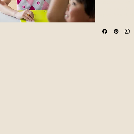
La Masterclass en 
una formación dise
comprender mejor la
fortalezas de niños
A través de un form
exploraremos conc
inteligencia, los di
procesos de evaluac
presentarse en niño
excepcionales.
Además, abordaremos
y niñas con altas 
emocionales, social
influyen en su bien
dimensiones permi
efectivo y ajustado
Durante la mastercla
recomendaciones pr