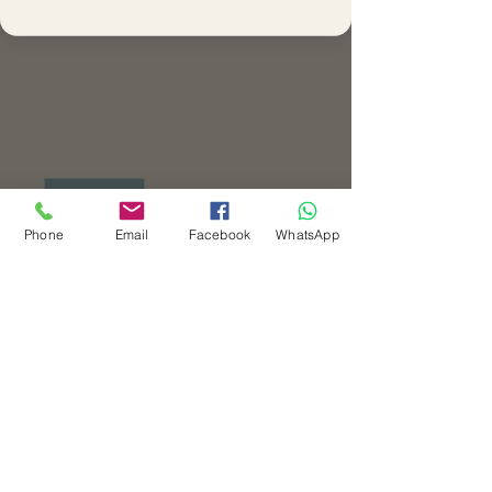
Receptiva
Personalizada y
Virtual
Precio
$ 370.000
Cantidad
*
Phone
Email
Facebook
WhatsApp
Agregar al carrito
Realizar compra
Es un programa diseñado para
familias con bebés de 0 a 15 meses
que desean acompañar el
neurodesarrollo de sus hijos con
actividades prácticas, orientación