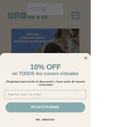
COP ($)
10% OFF
en TODOS los cursos virtuales
¡Regístrate para recibir el descuento! y hacer parte de nuestra
comunidad
Email
REGISTRARME
Primeros Auxilios
NO, GRACIAS