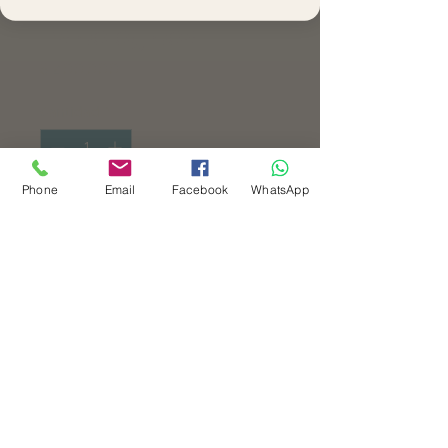
Pediátricos y
Psicológicos
Precio
$ 400.000
Cantidad
*
Phone
Email
Facebook
WhatsApp
Agregar al carrito
Realizar compra
El Curso de Primeros Auxilios
Pediátricos y Psicológicos es un
espacio de formación diseñado
para familias, cuidadores,
profesionales de la salud y
profesionales de la educación que
desean adquirir conocimientos