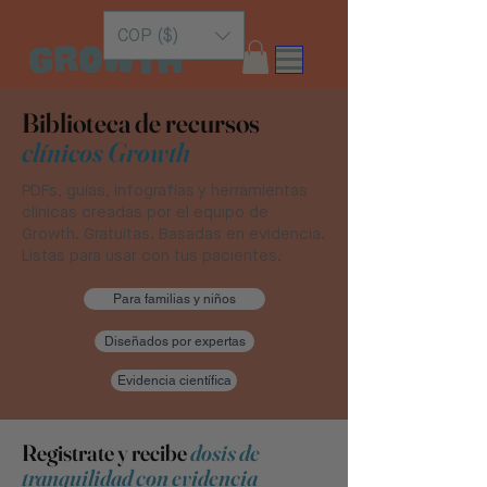
COP ($)
Biblioteca de recursos
clínicos Growth
PDFs, guías, infografías y herramientas
clínicas creadas por el equipo de
Growth. Gratuitas. Basadas en evidencia.
Listas para usar con tus pacientes.
Para familias y niños
Diseñados por expertas
Evidencia científica
Registrate y recibe
dosis de
tranquilidad con evidencia