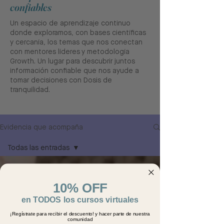
confiables
Un espacio de aprendizaje continuo
donde exploramos, con bases científicas
y cercanía, los temas que nos conectan
con mentores líderes y metodología
Growth. Un lugar para descubrir juntos
información confiable que nos ayude a
tomar decisiones con Dosis de
tranquilidad.
Evidencia que acompaña
Todas las entradas
Todas las entradas
Metodología Growth
10% OFF
Mentores líderes
en TODOS los cursos virtuales
¡Regístrate para recibir el descuento! y hacer parte de nuestra
comunidad