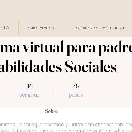
 TEA
Curso Prenatal
Diplomado - E. en infancia
a virtual para padre
bilidades Sociales
14 semanas
14
45 pasos
45
semanas
pasos
Sobre
tamos un enfoque dinámico y lúdico para enseñar habilid
iños. A través del juego, retos y estrategias informadas por