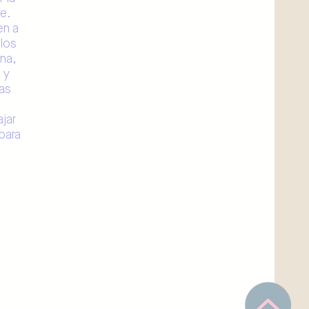
e.
en a
 los
na,
 y
cas
ajar
para