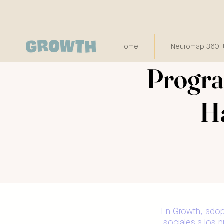
Home
Neuromap 360 +
Program
Ha
En Growth, adop
sociales a los n