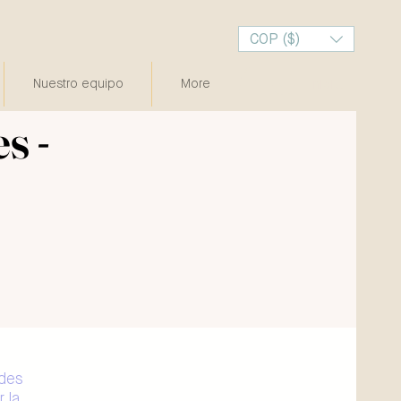
COP ($)
Nuestro equipo
More
Iniciar sesión
s -
ades
 la