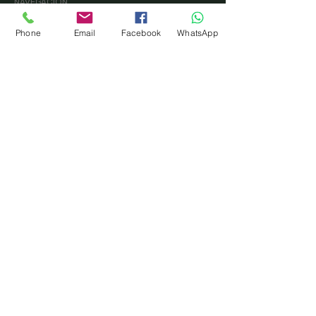
NAVEGACIÓN
Inicio
Phone
Email
Facebook
WhatsApp
Equipo
Evaluaciónes
Empresas
Diplomado
Cursos virtuales
UNIVERSOS
Prenatal
Primera infancia
Infancia
Niñez
Adolescencia
Adultos