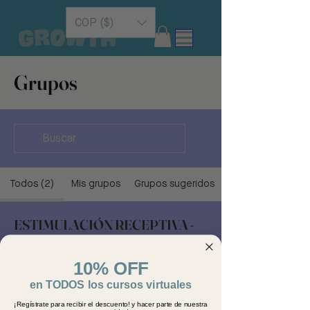
COP ($)
Grupos
Todos (2)
Mis grupos
Grupos sugeridos
ESTIMULACIÓN RECEPTIVA -
FAMIILAS
Miembros que pagan
·
5 miembros
10% OFF
en TODOS los cursos virtuales
Unirse
¡Regístrate para recibir el descuento! y hacer parte de nuestra