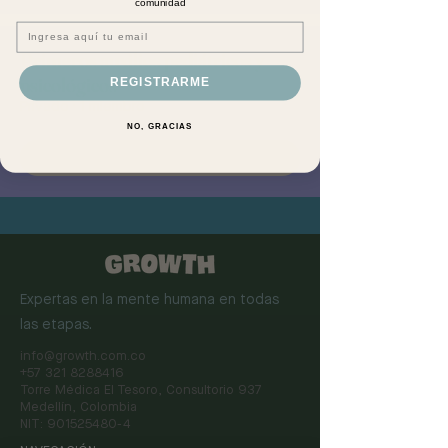
comunidad
Email
Primeros auxilios pediátricos y
psicológicos
REGISTRARME
Privado
·
1 miembro
NO, GRACIAS
Unirse
Expertas en la mente humana en todas
las etapas.
info@growth.com.co
+57 321 8288416
Torre Médica El Tesoro, Consultorio 937
Medellín, Colombia
NIT:
901525480-4