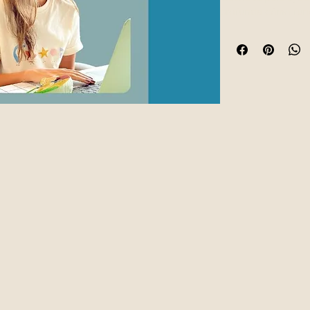
profunda cómo func
cognitivo, emocional
especializado, iden
patrones que influ
relaciones, tu bien
afrontar diferentes
Esta evaluación pe
atención, memoria, 
procesamiento de l
habilidades sociale
calidad de vida per
Al finalizar el proc
resultados claros y
recomendaciones pe
aprovechar tus for
dificultades y toma
desarrollo personal
acompañamiento.