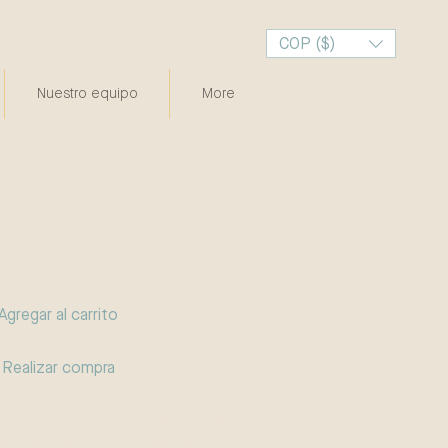
COP ($)
Nuestro equipo
More
Iniciar sesión
Adulto 360
o
Agregar al carrito
Realizar compra
Adultos es una evaluación integral
arte a comprender de manera