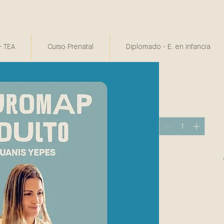
 TEA
Curso Prenatal
Diplomado - E. en infancia
Neuromap 
Preci
$ 1.850.000
Cantidad
*
NeuroMap 360 para 
diseñada para ayud