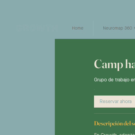
Home
Neuromap 360 +
Camp hab
Grupo de trabajo en
Reservar ahora
Descripción del s