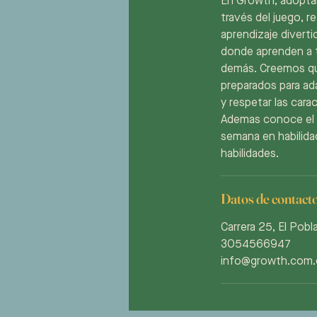
En Growth, adoptam
través del juego, 
aprendizaje divert
donde aprenden a t
demás. Creemos que
preparados para ad
y respetar las cara
Ademas conoce el pr
semana en habilida
habilidades.
Datos de contact
Carrera 25, El Pobl
3054566947
info@growth.com.