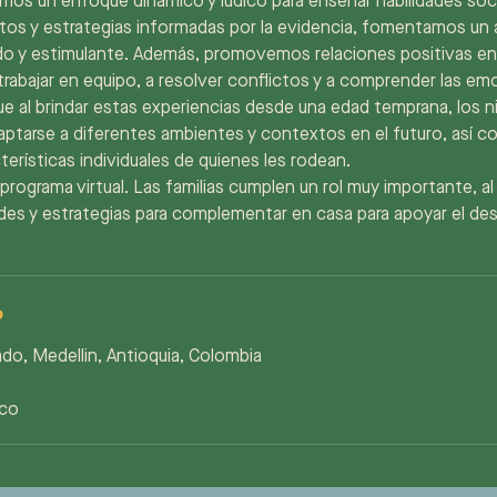
os un enfoque dinámico y lúdico para enseñar habilidades socia
retos y estrategias informadas por la evidencia, fomentamos un
ido y estimulante. Además, promovemos relaciones positivas ent
rabajar en equipo, a resolver conflictos y a comprender las em
 al brindar estas experiencias desde una edad temprana, los n
aptarse a diferentes ambientes y contextos en el futuro, así 
cterísticas individuales de quienes les rodean.
ograma virtual. Las familias cumplen un rol muy importante, al
des y estrategias para complementar en casa para apoyar el des
o
ado, Medellin, Antioquia, Colombia
co