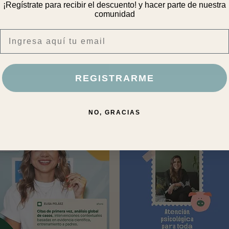
¡Regístrate para recibir el descuento! y hacer parte de nuestra
comunidad
Email
REGISTRARME
Vista rápida
Vista rápida
aquete de Sesiones - Elisa
Paquete de Sesiones - Susan
eláez
Vélez
recio
Precio
 1.360.000
$ 1.280.000
NO, GRACIAS