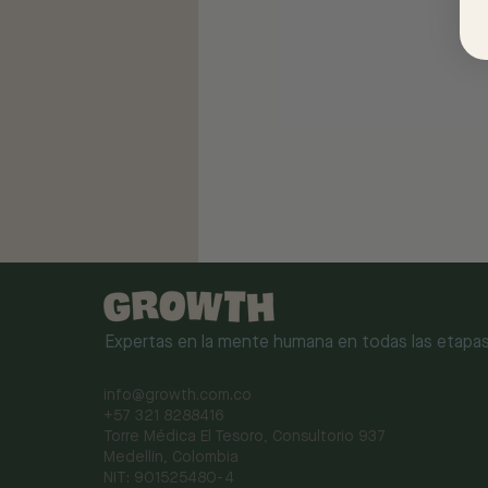
Expertas en la mente humana en todas las etapas
info@growth.com.co
+57 321 8288416
Torre Médica El Tesoro, Consultorio 937
Medellín, Colombia
NIT: 901525480-4