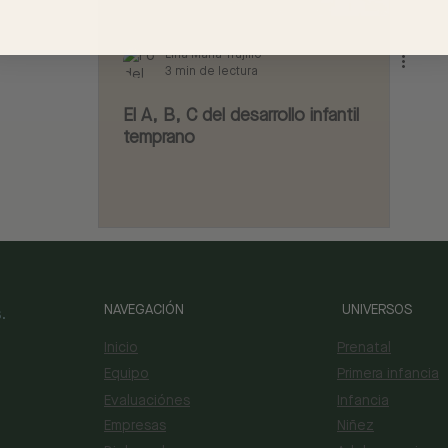
Lina María Trujillo
3 min de lectura
El A, B, C del desarrollo infantil
temprano
NAVEGACIÓN
UNIVERSOS
.
Inicio
Prenatal
Equipo
Primera infancia
Evaluaciónes
Infancia
Empresas
Niñez