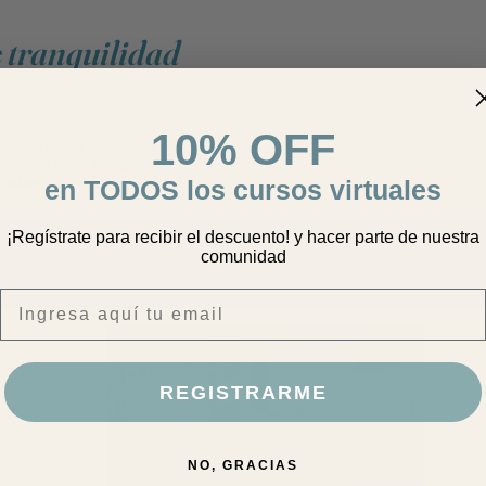
e tranquilidad
10% OFF
, con bases científicas y
íderes y metodología
nfiable que nos ayude a
en TODOS los cursos virtuales
¡Regístrate para recibir el descuento! y hacer parte de nuestra
comunidad
odología Growth
Mentores líderes
Email
REGISTRARME
NO, GRACIAS