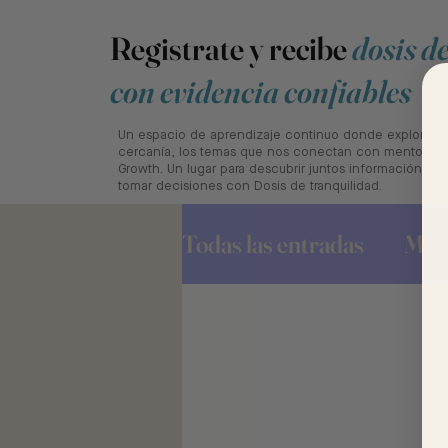
Registrate y recibe
dosis d
con evidencia confiables
Un espacio de aprendizaje continuo donde exploramos
cercanía, los temas que nos conectan con mentores l
Growth. Un lugar para descubrir juntos información co
tomar decisiones con Dosis de tranquilidad.
Todas las entradas
Met