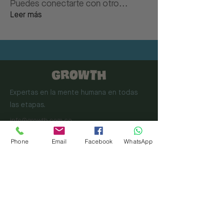
Puedes conectarte con otro
...
Leer más
Expertas en la mente humana en todas
las etapas.
info@growth.com.co
+57 321 8288416
Torre Médica El Tesoro, Consultorio 937
Phone
Email
Facebook
WhatsApp
Medellín, Colombia
NIT:
901525480-4
NAVEGACIÓN
Inicio
Equipo
Evaluaciónes