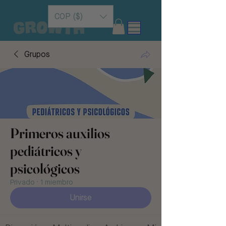
COP ($)
Grupos
Primeros auxilios
pediátricos y
psicológicos
Privado
·
1 miembro
Unirse