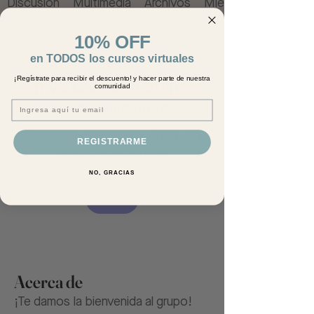
Discusión
Multimedia
Archivos
Miembros
10% OFF
en TODOS los cursos virtuales
¡Regístrate para recibir el descuento! y hacer parte de nuestra
Envía una solicitud para
comunidad
Email
unirte a este grupo
Este grupo es privado. Envía una
REGISTRARME
solicitud para unirte.
NO, GRACIAS
Unirse
Acerca de
¡Te damos la bienvenida al grupo!